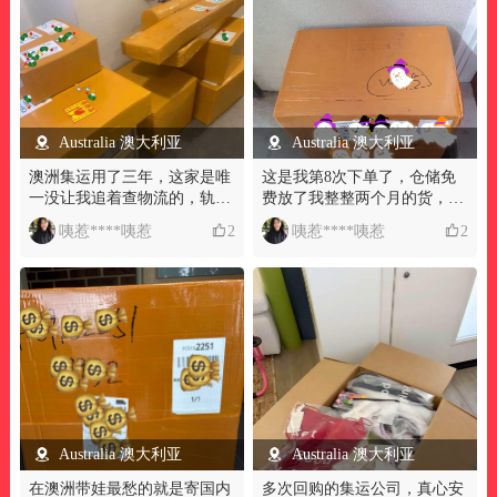
Australia 澳大利亚
Australia 澳大利亚
澳洲集运用了三年，这家是唯
这是我第8次下单了，仓储免
一没让我追着查物流的，轨迹
费放了我整整两个月的货，等
实时更，清关快不卡壳，全程
我凑齐一整箱才发，完全没催
咦惹****咦惹
2
咦惹****咦惹
2
零隐形消费
过我，这种不催单的佛系靠谱
集运，在澳洲真的要好好珍
惜。
Australia 澳大利亚
Australia 澳大利亚
在澳洲带娃最愁的就是寄国内
多次回购的集运公司，真心安