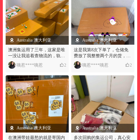
Australia 澳大利亚
Australia 澳大利亚
澳洲集运用了三年，这家是唯
这是我第8次下单了，仓储免
一没让我追着查物流的，轨迹
费放了我整整两个月的货，等
实时更，清关快不卡壳，全程
我凑齐一整箱才发，完全没催
咦惹****咦惹
2
咦惹****咦惹
2
零隐形消费
过我，这种不催单的佛系靠谱
集运，在澳洲真的要好好珍
惜。
Australia 澳大利亚
Australia 澳大利亚
在澳洲带娃最愁的就是寄国内
多次回购的集运公司，真心安